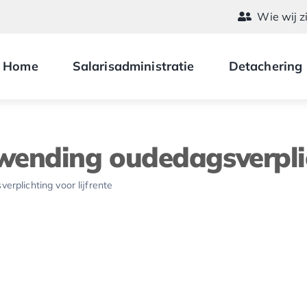
Wie wij z
Home
Salarisadministratie
Detachering
ending oudedagsverplich
plichting voor lijfrente