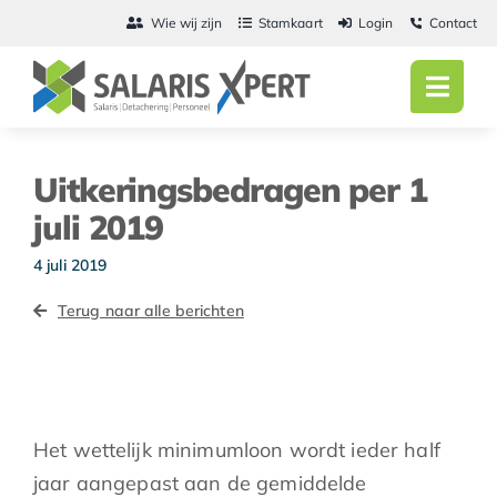
Ga
Wie wij zijn
Stamkaart
Login
Contact
naar
inhoud
Toggl
Navig
Home
Uitkeringsbedragen per 1
Salarisadmini
juli 2019
Detachering
4 juli 2019
Terug naar alle berichten
Personeel
Vacatures
Actueel
Het wettelijk minimumloon wordt ieder half
jaar aangepast aan de gemiddelde