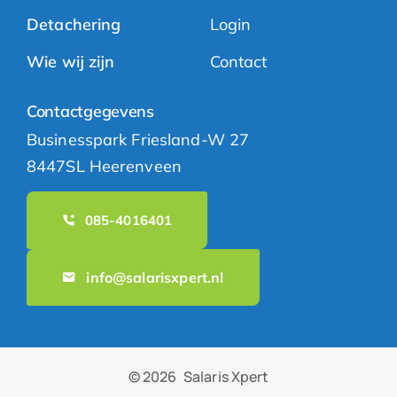
Detachering
Login
Wie wij zijn
Contact
Contactgegevens
Businesspark Friesland-W 27
8447SL Heerenveen
085-4016401
info@salarisxpert.nl
© 2026
Salaris Xpert