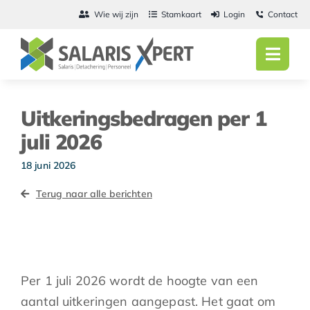
Ga
Wie wij zijn
Stamkaart
Login
Contact
naar
inhoud
Toggl
Navig
Home
Uitkeringsbedragen per 1
Salarisadmini
juli 2026
Detachering
18 juni 2026
Terug naar alle berichten
Personeel
Vacatures
Actueel
Per 1 juli 2026 wordt de hoogte van een
aantal uitkeringen aangepast. Het gaat om