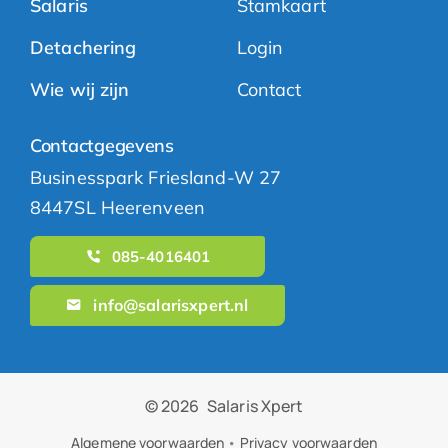
Salaris
Stamkaart
Detachering
Login
Wie wij zijn
Contact
Contactgegevens
Businesspark Friesland-W 27
8447SL Heerenveen
085-4016401
info@salarisxpert.nl
© 2026
Salaris Xpert
Algemene voorwaarden
•
Privacy voorwaarden