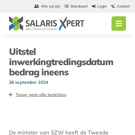
Ga
Wie wij zijn
Stamkaart
Login
Contact
naar
inhoud
Toggl
Navig
Home
Uitstel
Salarisadmini
inwerkingtredingsdatum
bedrag ineens
Detachering
26 september 2024
Personeel
Terug naar alle berichten
Vacatures
Actueel
De minister van SZW heeft de Tweede