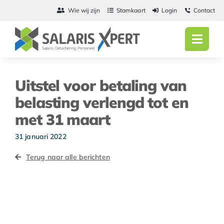
Ga
Wie wij zijn
Stamkaart
Login
Contact
naar
inhoud
Toggl
Navig
Home
Uitstel voor betaling van
Salarisadmini
belasting verlengd tot en
met 31 maart
Detachering
31 januari 2022
Personeel
Terug naar alle berichten
Vacatures
Actueel