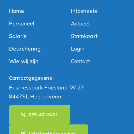
Home
Infosheets
Personeel
Actueel
Salaris
Stamkaart
Detachering
Login
Wie wij zijn
Contact
Contactgegevens
Businesspark Friesland-W 27
8447SL Heerenveen
085-4016401
info@salarisxpert.nl