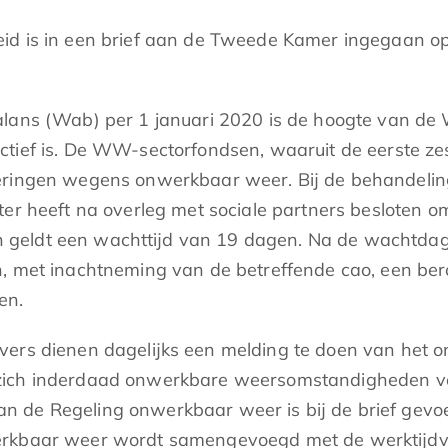
id is in een brief aan de Tweede Kamer ingegaan op 
alans (Wab) per 1 januari 2020 is de hoogte van d
 actief is. De WW-sectorfondsen, waaruit de eerste
tkeringen wegens onwerkbaar weer. Bij de behandel
ter heeft na overleg met sociale partners besloten 
geldt een wachttijd van 19 dagen. Na de wachtdage
an, met inachtneming van de betreffende cao, een 
en.
evers dienen dagelijks een melding te doen van he
zich inderdaad onwerkbare weersomstandigheden voo
n de Regeling onwerkbaar weer is bij de brief gev
rkbaar weer wordt samengevoegd met de werktijdver