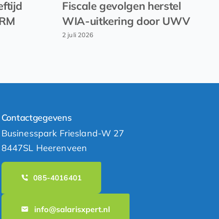
ftijd
Fiscale gevolgen herstel
EVRM
WIA-uitkering door UWV
2 juli 2026
Contactgegevens
Businesspark Friesland-W 27
8447SL Heerenveen
085-4016401
info@salarisxpert.nl