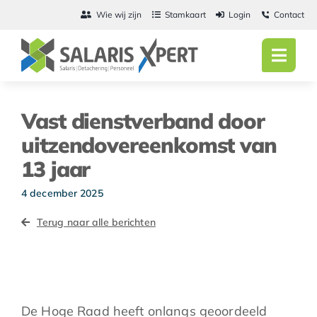
Ga
Wie wij zijn
Stamkaart
Login
Contact
naar
inhoud
Toggl
Navig
Home
Vast dienstverband door
Salarisadmini
uitzendovereenkomst van
13 jaar
Detachering
4 december 2025
Personeel
Terug naar alle berichten
Vacatures
Actueel
De Hoge Raad heeft onlangs geoordeeld