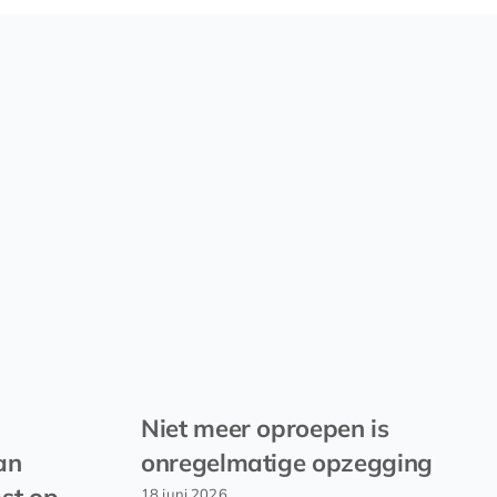
Niet meer oproepen is
an
onregelmatige opzegging
st op
18 juni 2026