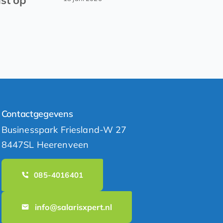
Contactgegevens
Businesspark Friesland-W 27
8447SL Heerenveen
085-4016401
info@salarisxpert.nl