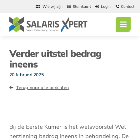
Ga
Wie wij zijn
Stamkaart
Login
Contact
naar
inhoud
Toggl
Navig
Home
Verder uitstel bedrag
Salarisadmini
ineens
Detachering
20 februari 2025
Terug naar alle berichten
Personeel
Vacatures
Actueel
Bij de Eerste Kamer is het wetsvoorstel Wet
herziening bedrag ineens in behandeling. De