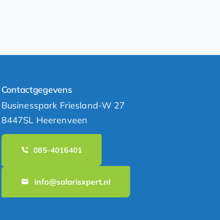
Contactgegevens
Businesspark Friesland-W 27
8447SL Heerenveen
085-4016401
info@salarisxpert.nl