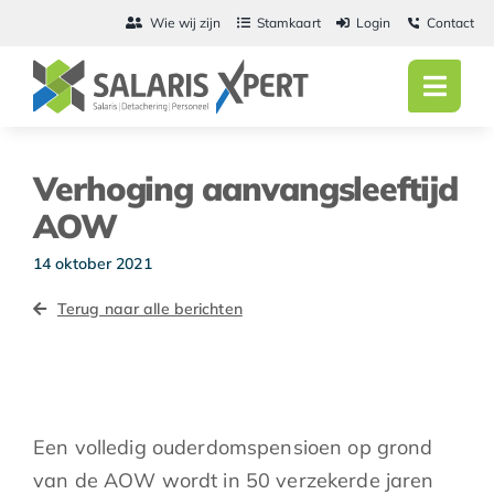
Ga
Wie wij zijn
Stamkaart
Login
Contact
naar
inhoud
Toggl
Navig
Home
Verhoging aanvangsleeftijd
Salarisadmini
AOW
Detachering
14 oktober 2021
Terug naar alle berichten
Personeel
Vacatures
Actueel
Een volledig ouderdomspensioen op grond
van de AOW wordt in 50 verzekerde jaren