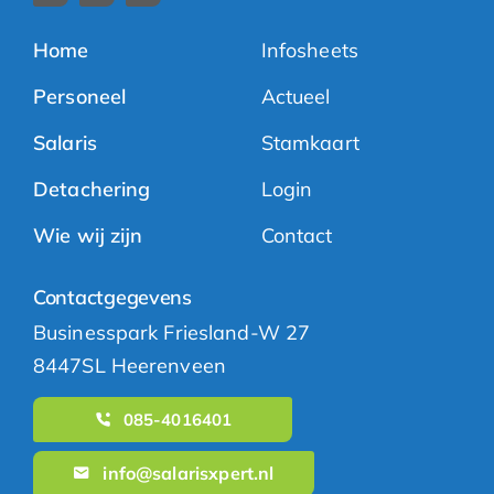
Home
Infosheets
Personeel
Actueel
Salaris
Stamkaart
Detachering
Login
Wie wij zijn
Contact
Contactgegevens
Businesspark Friesland-W 27
8447SL Heerenveen
085-4016401
info@salarisxpert.nl