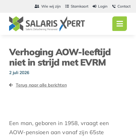
Ga
Wie wij zijn
Stamkaart
Login
Contact
naar
inhoud
Toggl
Navig
Home
Verhoging AOW-leeftijd
Salarisadmini
niet in strijd met EVRM
Detachering
2 juli 2026
Terug naar alle berichten
Personeel
Vacatures
Actueel
Een man, geboren in 1958, vraagt een
AOW-pensioen aan vanaf zijn 65ste