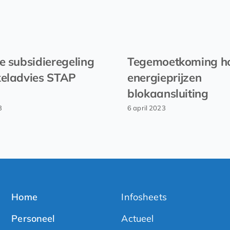
ke subsidieregeling
Tegemoetkoming h
keladvies STAP
energieprijzen
blokaansluiting
3
6 april 2023
Home
Infosheets
Personeel
Actueel