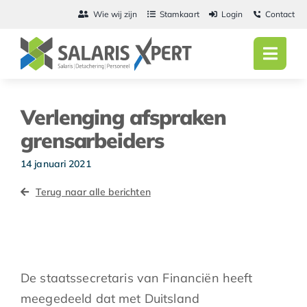
Ga
Wie wij zijn
Stamkaart
Login
Contact
naar
inhoud
Toggl
Navig
Home
Verlenging afspraken
Salarisadmini
grensarbeiders
Detachering
14 januari 2021
Terug naar alle berichten
Personeel
Vacatures
Actueel
De staatssecretaris van Financiën heeft
meegedeeld dat met Duitsland