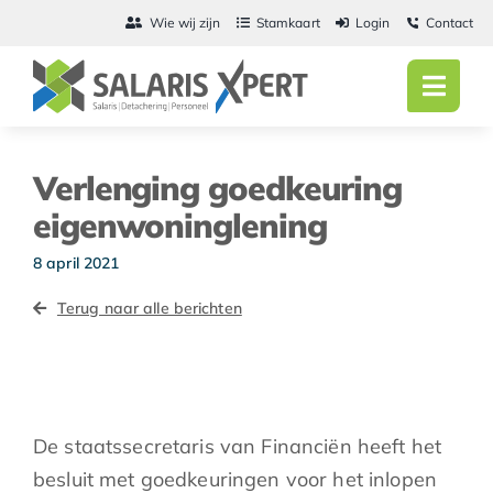
Ga
Wie wij zijn
Stamkaart
Login
Contact
naar
inhoud
Toggl
Navig
Home
Verlenging goedkeuring
Salarisadmini
eigenwoninglening
Detachering
8 april 2021
Terug naar alle berichten
Personeel
Vacatures
Actueel
De staatssecretaris van Financiën heeft het
besluit met goedkeuringen voor het inlopen