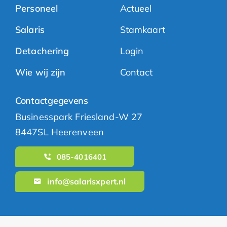
Personeel
Actueel
Salaris
Stamkaart
Detachering
Login
Wie wij zijn
Contact
Contactgegevens
Businesspark Friesland-W 27
8447SL Heerenveen
085-4016401
info@salarisxpert.nl