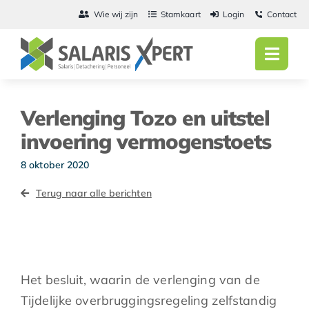
Ga
Wie wij zijn
Stamkaart
Login
Contact
naar
inhoud
Toggl
Navig
Home
Verlenging Tozo en uitstel
Salarisadmini
invoering vermogenstoets
Detachering
8 oktober 2020
Terug naar alle berichten
Personeel
Vacatures
Actueel
Het besluit, waarin de verlenging van de
Tijdelijke overbruggingsregeling zelfstandig