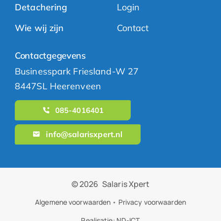
Detachering
Login
Wie wij zijn
Contact
Contactgegevens
Businesspark Friesland-W 27
8447SL Heerenveen
085-4016401
info@salarisxpert.nl
© 2026
Salaris Xpert
Algemene voorwaarden
•
Privacy voorwaarden
Realisatie:
ND-ICT