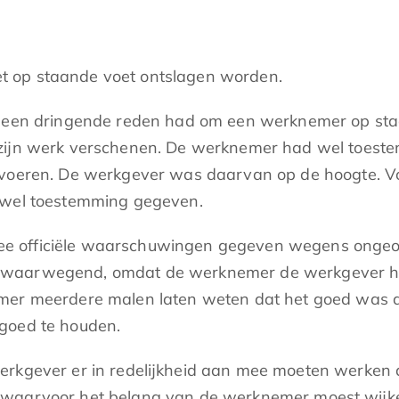
t op staande voet ontslagen worden.
er een dringende reden had om een werknemer op st
 zijn werk verschenen. De werknemer had wel toest
itvoeren. De werkgever was daarvan op de hoogte.
r wel toestemming gegeven.
 officiële waarschuwingen gegeven wegens ongeoor
waarwegend, omdat de werknemer de werkgever had 
mer meerdere malen laten weten dat het goed was d
 goed te houden.
rkgever er in redelijkheid aan mee moeten werken d
waarvoor het belang van de werknemer moest wijken