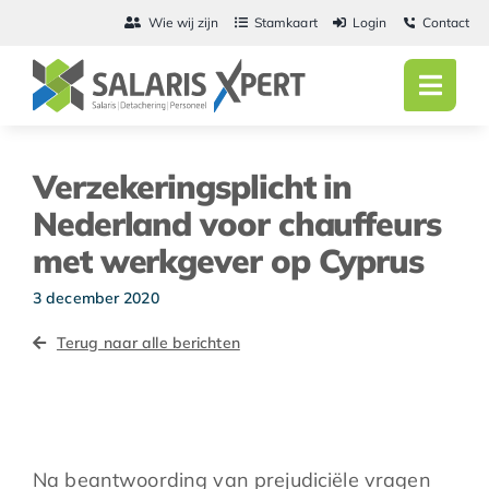
Ga
Wie wij zijn
Stamkaart
Login
Contact
naar
inhoud
Toggl
Navig
Home
Verzekeringsplicht in
Salarisadmini
Nederland voor chauffeurs
met werkgever op Cyprus
Detachering
3 december 2020
Personeel
Terug naar alle berichten
Vacatures
Actueel
Na beantwoording van prejudiciële vragen