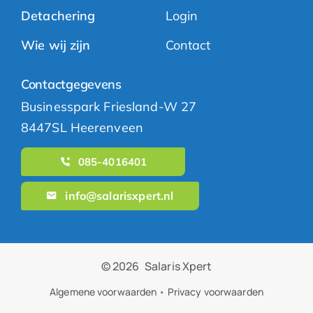
Detachering
Login
Wie wij zijn
Contact
Contactgegevens
Businesspark Friesland-W 27
8447SL Heerenveen
085-4016401
info@salarisxpert.nl
© 2026
Salaris Xpert
Algemene voorwaarden
•
Privacy voorwaarden