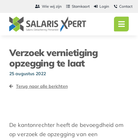
Ga
Wie wij zijn
Stamkaart
Login
Contact
naar
inhoud
Toggl
Navig
Home
Verzoek vernietiging
Salarisadmini
opzegging te laat
Detachering
25 augustus 2022
Terug naar alle berichten
Personeel
Vacatures
Actueel
De kantonrechter heeft de bevoegdheid om
op verzoek de opzegging van een