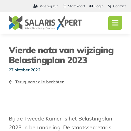
Ga
Wie wij zijn
Stamkaart
Login
Contact
naar
inhoud
Toggl
Navig
Home
Vierde nota van wijziging
Salarisadmini
Belastingplan 2023
Detachering
27 oktober 2022
Terug naar alle berichten
Personeel
Vacatures
Actueel
Bij de Tweede Kamer is het Belastingplan
2023 in behandeling. De staatssecretaris