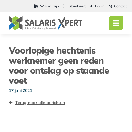
Ga
Wie wij zijn
Stamkaart
Login
Contact
naar
inhoud
Toggl
Navig
Home
Voorlopige hechtenis
Salarisadmini
werknemer geen reden
voor ontslag op staande
Detachering
voet
Personeel
17 juni 2021
Vacatures
Terug naar alle berichten
Actueel