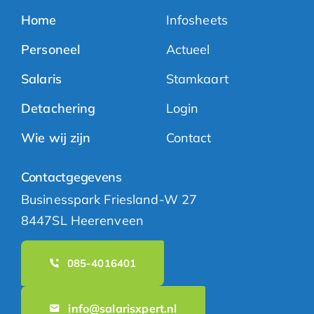
Home
Infosheets
Personeel
Actueel
Salaris
Stamkaart
Detachering
Login
Wie wij zijn
Contact
Contactgegevens
Businesspark Friesland-W 27
8447SL Heerenveen
085-4016401
info@salarisxpert.nl