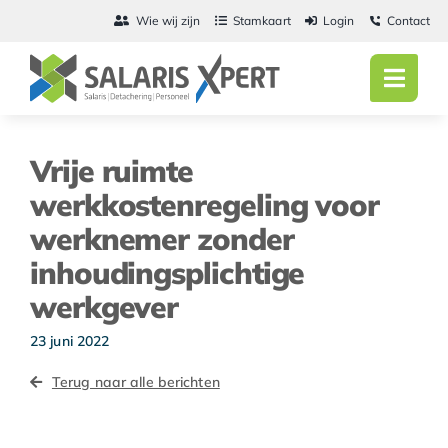
Ga
Wie wij zijn
Stamkaart
Login
Contact
naar
inhoud
Toggl
Navig
Home
Vrije ruimte
Salarisadmini
werkkostenregeling voor
werknemer zonder
Detachering
inhoudingsplichtige
Personeel
werkgever
Vacatures
23 juni 2022
Terug naar alle berichten
Actueel