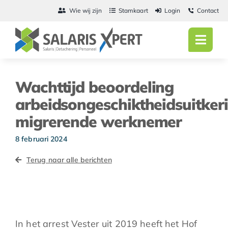
Ga
Wie wij zijn
Stamkaart
Login
Contact
naar
inhoud
Toggl
Navig
Home
Wachttijd beoordeling
Salarisadmini
arbeidsongeschiktheidsuitker
migrerende werknemer
Detachering
8 februari 2024
Personeel
Terug naar alle berichten
Vacatures
Actueel
In het arrest Vester uit 2019 heeft het Hof