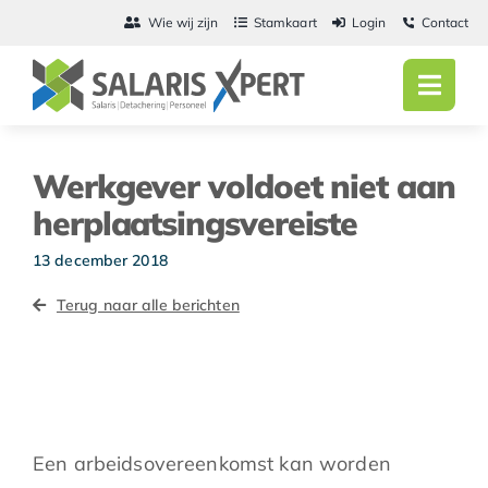
Ga
Wie wij zijn
Stamkaart
Login
Contact
naar
inhoud
Toggl
Navig
Home
Werkgever voldoet niet aan
Salarisadmini
herplaatsingsvereiste
Detachering
13 december 2018
Terug naar alle berichten
Personeel
Vacatures
Actueel
Een arbeidsovereenkomst kan worden