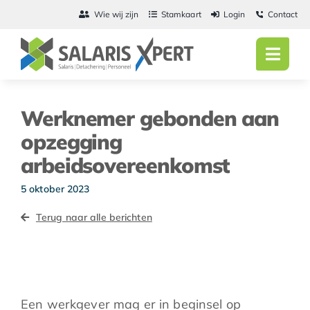
Ga
Wie wij zijn
Stamkaart
Login
Contact
naar
inhoud
Toggl
Navig
Home
Werknemer gebonden aan
Salarisadmini
opzegging
arbeidsovereenkomst
Detachering
5 oktober 2023
Personeel
Terug naar alle berichten
Vacatures
Actueel
Een werkgever mag er in beginsel op