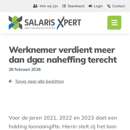
Ga
Wie wij zijn
Stamkaart
Login
Contact
naar
inhoud
Toggl
Navig
Home
Werknemer verdient meer
Salarisadmini
dan dga: naheffing terecht
Detachering
26 februari 2026
Terug naar alle berichten
Personeel
Vacatures
Actueel
Voor de jaren 2021, 2022 en 2023 doet een
holding loonaangifte. Hierin stelt zij het loon