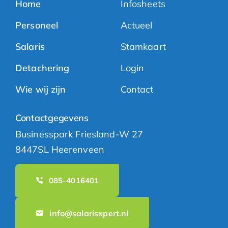
Home
Infosheets
Personeel
Actueel
Salaris
Stamkaart
Detachering
Login
Wie wij zijn
Contact
Contactgegevens
Businesspark Friesland-W 27
8447SL Heerenveen
085-4016401
info@salarisxpert.nl