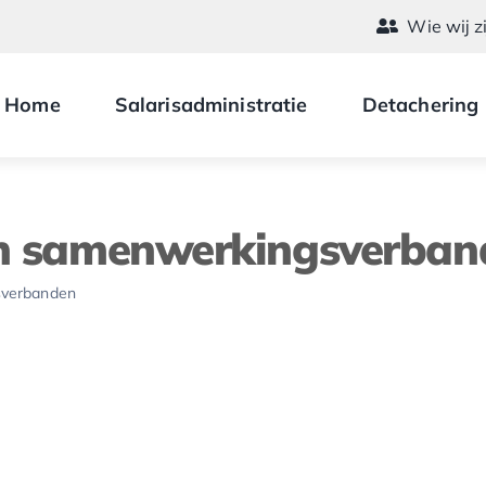
Wie wij z
Home
Salarisadministratie
Detachering
 en samenwerkingsverba
sverbanden