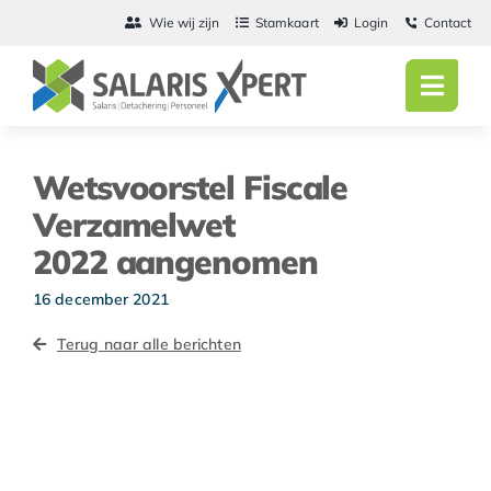
Ga
Wie wij zijn
Stamkaart
Login
Contact
naar
inhoud
Toggl
Navig
Home
Wetsvoorstel Fiscale
Salarisadmini
Verzamelwet
2022 aangenomen
Detachering
16 december 2021
Personeel
Terug naar alle berichten
Vacatures
Actueel