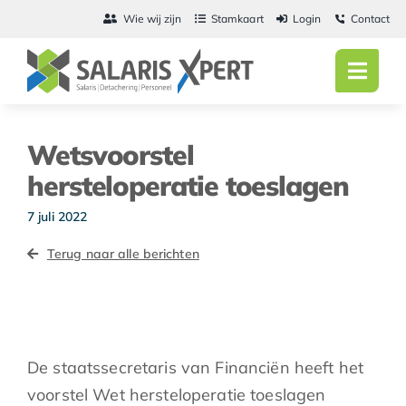
Ga
Wie wij zijn
Stamkaart
Login
Contact
naar
inhoud
Toggl
Navig
Home
Wetsvoorstel
Salarisadmini
hersteloperatie toeslagen
Detachering
7 juli 2022
Terug naar alle berichten
Personeel
Vacatures
Actueel
De staatssecretaris van Financiën heeft het
voorstel Wet hersteloperatie toeslagen