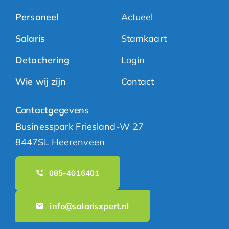
Personeel
Actueel
Salaris
Stamkaart
Detachering
Login
Wie wij zijn
Contact
Contactgegevens
Businesspark Friesland-W 27
8447SL Heerenveen
085-4016401
info@salarisxpert.nl