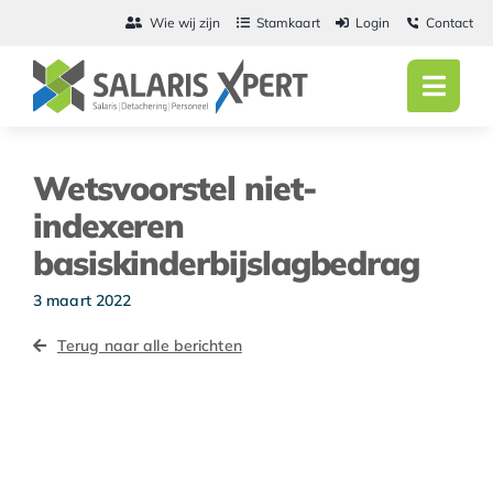
Ga
Wie wij zijn
Stamkaart
Login
Contact
naar
inhoud
Toggl
Navig
Home
Wetsvoorstel niet-
Salarisadmini
indexeren
basiskinderbijslagbedrag
Detachering
3 maart 2022
Personeel
Terug naar alle berichten
Vacatures
Actueel