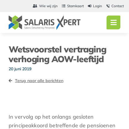
Ga
Wie wij zijn
Stamkaart
Login
Contact
naar
inhoud
Toggl
Navig
Home
Wetsvoorstel vertraging
Salarisadmini
verhoging AOW-leeftijd
Detachering
20 juni 2019
Terug naar alle berichten
Personeel
Vacatures
Actueel
In vervolg op het onlangs gesloten
principeakkoord betreffende de pensioenen