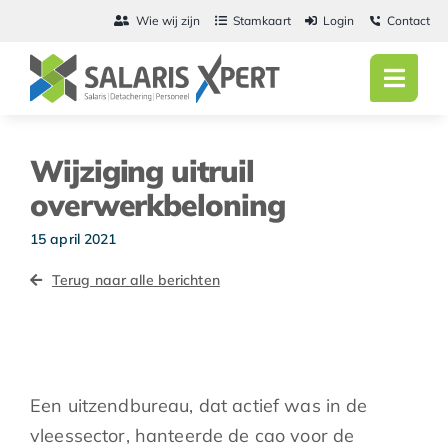
Ga
Wie wij zijn
Stamkaart
Login
Contact
naar
inhoud
Toggl
Navig
Home
Wijziging uitruil
Salarisadmini
overwerkbeloning
Detachering
15 april 2021
Terug naar alle berichten
Personeel
Vacatures
Actueel
Een uitzendbureau, dat actief was in de
vleessector, hanteerde de cao voor de