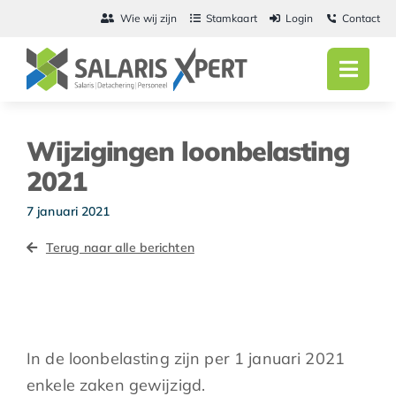
Ga
Wie wij zijn
Stamkaart
Login
Contact
naar
inhoud
Toggl
Navig
Home
Wijzigingen loonbelasting
Salarisadmini
2021
Detachering
7 januari 2021
Terug naar alle berichten
Personeel
Vacatures
Actueel
In de loonbelasting zijn per 1 januari 2021
enkele zaken gewijzigd.