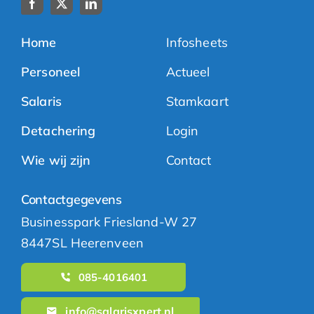
Home
Infosheets
Personeel
Actueel
Salaris
Stamkaart
Detachering
Login
Wie wij zijn
Contact
Contactgegevens
Businesspark Friesland-W 27
8447SL Heerenveen
085-4016401
info@salarisxpert.nl