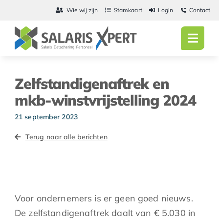
Ga
Wie wij zijn
Stamkaart
Login
Contact
naar
inhoud
Toggl
Navig
Home
Zelfstandigenaftrek en
Salarisadmini
mkb-winstvrijstelling 2024
Detachering
21 september 2023
Terug naar alle berichten
Personeel
Vacatures
Actueel
Voor ondernemers is er geen goed nieuws.
De zelfstandigenaftrek daalt van € 5.030 in