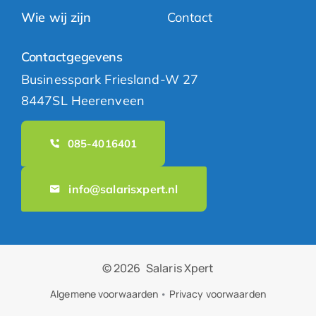
Wie wij zijn
Contact
Contactgegevens
Businesspark Friesland-W 27
8447SL Heerenveen
085-4016401
info@salarisxpert.nl
© 2026
Salaris Xpert
Algemene voorwaarden
•
Privacy voorwaarden