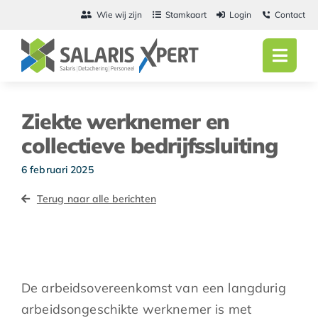
Ga
Wie wij zijn
Stamkaart
Login
Contact
naar
inhoud
Toggl
Navig
Home
Ziekte werknemer en
Salarisadmini
collectieve bedrijfssluiting
Detachering
6 februari 2025
Terug naar alle berichten
Personeel
Vacatures
Actueel
De arbeidsovereenkomst van een langdurig
arbeidsongeschikte werknemer is met