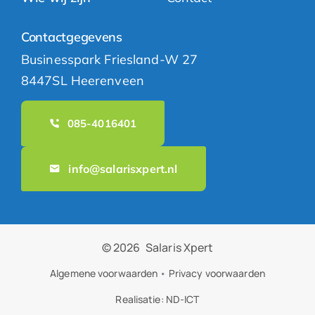
Contactgegevens
Businesspark Friesland-W 27
8447SL Heerenveen
085-4016401
info@salarisxpert.nl
© 2026
Salaris Xpert
Algemene voorwaarden
•
Privacy voorwaarden
Realisatie:
ND-ICT