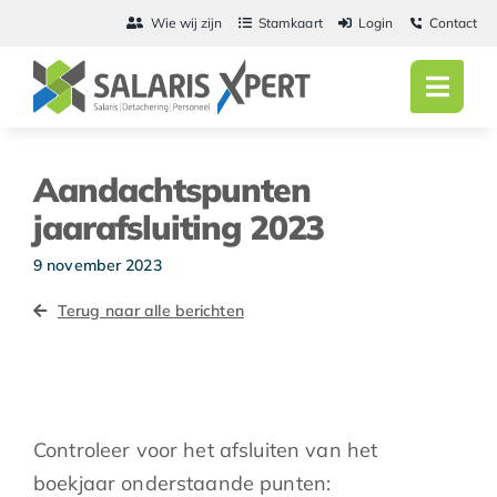
Ga
Wie wij zijn
Stamkaart
Login
Contact
naar
inhoud
Toggl
Navig
Home
Aandachtspunten
Salarisadmini
jaarafsluiting 2023
Detachering
9 november 2023
Terug naar alle berichten
Personeel
Vacatures
Actueel
Controleer voor het afsluiten van het
boekjaar onderstaande punten: