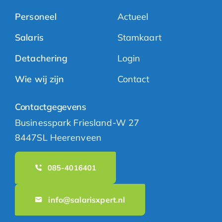
Personeel
Actueel
Salaris
Stamkaart
Detachering
Login
Wie wij zijn
Contact
Contactgegevens
Businesspark Friesland-W 27
8447SL Heerenveen
085-4016401
info@salarisxpert.nl