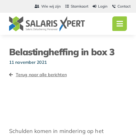
Ga
Wie wij zijn
Stamkaart
Login
Contact
naar
inhoud
Toggl
Navig
Home
Belastingheffing in box 3
Salarisadmini
11 november 2021
Detachering
Terug naar alle berichten
Personeel
Vacatures
Actueel
Schulden komen in mindering op het