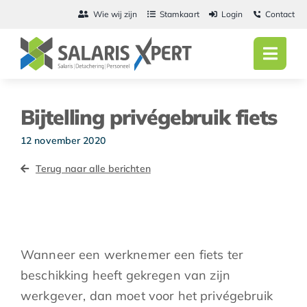
Ga
Wie wij zijn
Stamkaart
Login
Contact
naar
inhoud
Toggl
Navig
Home
Bijtelling privégebruik fiets
Salarisadmini
12 november 2020
Detachering
Terug naar alle berichten
Personeel
Vacatures
Wanneer een werknemer een fiets ter
Actueel
beschikking heeft gekregen van zijn
werkgever, dan moet voor het privégebruik