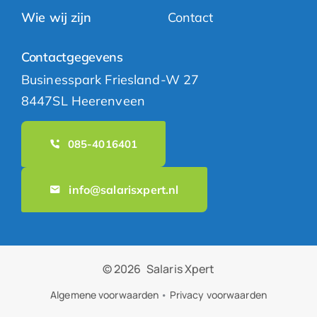
Wie wij zijn
Contact
Contactgegevens
Businesspark Friesland-W 27
8447SL Heerenveen
085-4016401
info@salarisxpert.nl
© 2026
Salaris Xpert
Algemene voorwaarden
•
Privacy voorwaarden