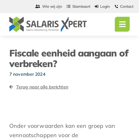
Ga
Wie wij zijn
Stamkaart
Login
Contact
naar
inhoud
Toggl
Navig
Home
Fiscale eenheid aangaan of
Salarisadmini
verbreken?
Detachering
7 november 2024
Terug naar alle berichten
Personeel
Vacatures
Actueel
Onder voorwaarden kan een groep van
vennootschappen voor de