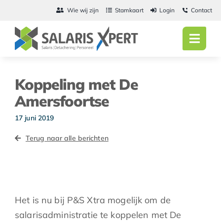
Ga
Wie wij zijn
Stamkaart
Login
Contact
naar
inhoud
Toggl
Navig
Home
Koppeling met De
Salarisadmini
Amersfoortse
Detachering
17 juni 2019
Terug naar alle berichten
Personeel
Vacatures
Actueel
Het is nu bij P&S Xtra mogelijk om de
salarisadministratie te koppelen met De