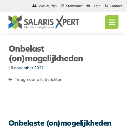
Ga
Wie wij zijn
Stamkaart
Login
Contact
naar
inhoud
Toggl
Navig
Home
Onbelast
Salarisadmini
(on)mogelijkheden
Detachering
16 november 2021
Terug naar alle berichten
Personeel
Vacatures
Actueel
Onbelaste (on)mogelijkheden