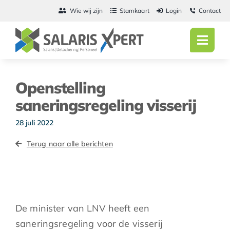
Ga
Wie wij zijn
Stamkaart
Login
Contact
naar
inhoud
Toggl
Navig
Home
Openstelling
Salarisadmini
saneringsregeling visserij
Detachering
28 juli 2022
Terug naar alle berichten
Personeel
Vacatures
Actueel
De minister van LNV heeft een
saneringsregeling voor de visserij