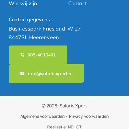
Wie wij zijn
Contact
Contactgegevens
Businesspark Friesland-W 27
8447SL Heerenveen
085-4016401
info@salarisxpert.nl
© 2026
Salaris Xpert
Algemene voorwaarden
•
Privacy voorwaarden
Realisatie:
ND-ICT