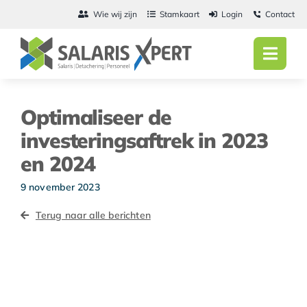
Ga
Wie wij zijn
Stamkaart
Login
Contact
naar
inhoud
Toggl
Navig
Home
Optimaliseer de
Salarisadmini
investeringsaftrek in 2023
en 2024
Detachering
9 november 2023
Personeel
Terug naar alle berichten
Vacatures
Actueel