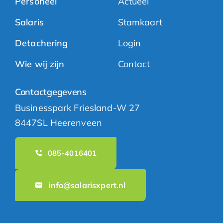
Personeel
Actueel
Salaris
Stamkaart
Detachering
Login
Wie wij zijn
Contact
Contactgegevens
Businesspark Friesland-W 27
8447SL Heerenveen
085-4016401
info@salarisxpert.nl