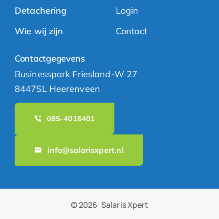
Detachering
Login
Wie wij zijn
Contact
Contactgegevens
Businesspark Friesland-W 27
8447SL Heerenveen
085-4016401
info@salarisxpert.nl
© 2026
Salaris Xpert