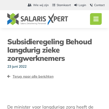
Ga
Wie wij zijn
Stamkaart
Login
Contact
naar
inhoud
Toggl
Navig
Home
Subsidieregeling Behoud
Salarisadmini
langdurig zieke
zorgwerknemers
Detachering
23 juni 2022
Personeel
Terug naar alle berichten
Vacatures
Actueel
De minister voor langdurige zorg heeft de