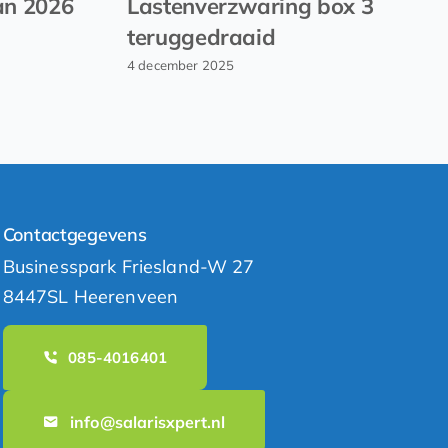
an 2026
Lastenverzwaring box 3
teruggedraaid
4 december 2025
Contactgegevens
Businesspark Friesland-W 27
8447SL Heerenveen
085-4016401
info@salarisxpert.nl