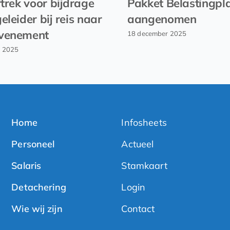
ftrek voor bijdrage
Pakket Belastingpl
eleider bij reis naar
aangenomen
venement
18 december 2025
r 2025
Home
Infosheets
Personeel
Actueel
Salaris
Stamkaart
Detachering
Login
Wie wij zijn
Contact