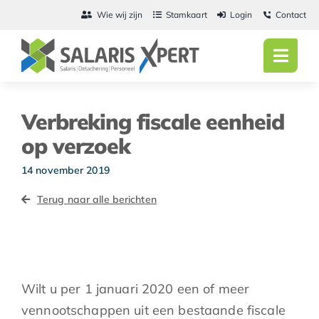
Ga
Wie wij zijn
Stamkaart
Login
Contact
naar
inhoud
Toggl
Navig
Home
Verbreking fiscale eenheid
Salarisadmini
op verzoek
Detachering
14 november 2019
Terug naar alle berichten
Personeel
Vacatures
Actueel
Wilt u per 1 januari 2020 een of meer
vennootschappen uit een bestaande fiscale