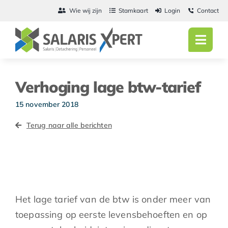
Ga
Wie wij zijn
Stamkaart
Login
Contact
naar
inhoud
Toggl
Navig
Home
Verhoging lage btw-tarief
Salarisadmini
15 november 2018
Detachering
Terug naar alle berichten
Personeel
Vacatures
Het lage tarief van de btw is onder meer van
Actueel
toepassing op eerste levensbehoeften en op